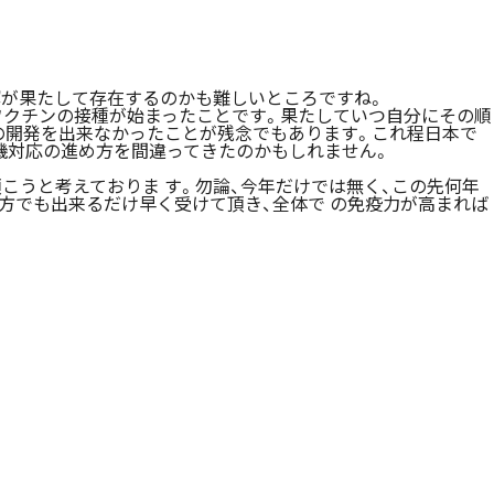
解が果たして存在するのかも難しいところですね。
はワクチンの接種が始まったことです。果たしていつ自分にその順
の開発を出来なかったことが残念でもあります。これ程日本で
、危機対応の進め方を間違ってきたのかもしれません。
こうと考えておりま す。勿論、今年だけでは無く、この先何年
゙も出来るだけ早く受けて頂き、全体で の免疫力が高まれば