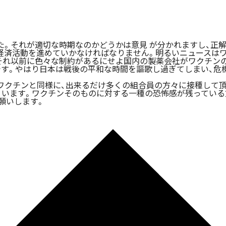
。それが適切な時期なのかどうかは意見 が分かれますし、正
゙ら、経済活動を進めていかなければなりません。明るいニュース
、それ以前に色々な制約があるにせよ国内の製薬会社がワクチン
゙です。やはり日本は戦後の平和な時間を謳歌し過ぎてしまい
゙ワクチンと同様に、出来るだけ多くの組合員の方々に接種して頂
います。ワクチンそのものに対する一種の恐怖感が残っている方て
願いします。