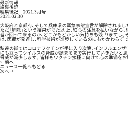
最新情報
編集後記
編集後記 2021.3月号
2021.03.30
大阪府と京都府、そして兵庫県の緊急事態宣言が解除されました
ただ「解除」という結果がでた以 上、細心の注意を払いなか
番が回って来るのか、どこかもどかしい気持ちも残 りますし
は、医療が発達し、科学技術が進歩しているのにもかかわらす
私達の街ではコロナワクチンが手に入り次第、インフルエンサ
にも亘ってウイルスの脅威が鎮まるまで実行していきたいと思 
脅威が減少します。皆様もワクチン接種に向けて心の準備をお
←
前へ
ニュース一覧へもどる
次へ
→