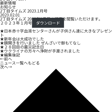
最新情報
お知らせ
2丁目タイムズ 2023.1月号
2023.02.01
2丁目タイムズ 2023年1月号の記事を閲覧いただけます。
２０２３年１月号
ダウンロード
★日本赤十字血液センターさんが子供さん達に大きなプレゼン
ト
★新年会は大成功でした
★鏡開きを行いました ぜんざいで御もてなし
★２８回目の震災記念日
★ウクライナの方々へ浄財が手渡されました
★編集後記
←
前へ
ニュース一覧へもどる
次へ
→