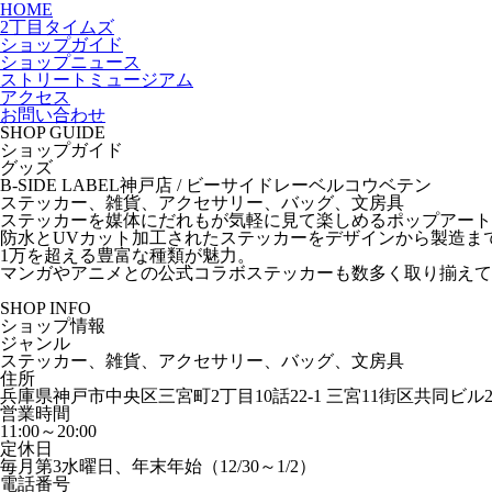
HOME
2丁目タイムズ
ショップガイド
ショップニュース
ストリートミュージアム
アクセス
お問い合わせ
SHOP GUIDE
ショップガイド
グッズ
B-SIDE LABEL神戸店
/ ビーサイドレーベルコウベテン
ステッカー、雑貨、アクセサリー、バッグ、文房具
ステッカーを媒体にだれもが気軽に見て楽しめるポップアート
防水とUVカット加工されたステッカーをデザインから製造ま
1万を超える豊富な種類が魅力。
マンガやアニメとの公式コラボステッカーも数多く取り揃えて
SHOP INFO
ショップ情報
ジャンル
ステッカー、雑貨、アクセサリー、バッグ、文房具
住所
兵庫県神戸市中央区三宮町2丁目10話22-1 三宮11街区共同ビル
営業時間
11:00～20:00
定休日
毎月第3水曜日、年末年始（12/30～1/2）
電話番号