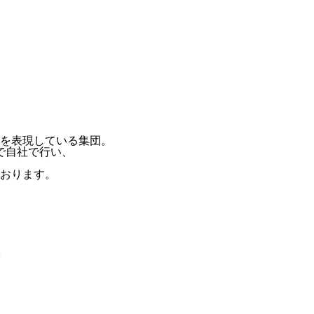
を表現している集団。
で自社で行い、
おります。
2