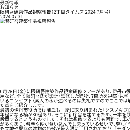
最新情報
お知らせ
隈研吾建築作品視察報告（2丁目タイムズ 2024.7月号）
2024.07.31
6月28日（金）に隈研吾建築作品視察研修ツアーがあり、伊丹
屋など、全て隈研吾氏が設計・監修した建物、7箇所を視察・見
いるコンセプト（素人の私が述べるのは失礼ですのでここでは
た点をご紹介します。
最初の伊丹市役所では隈氏も一緒に取り組まれた「クスノキプロ
年程になる楠が30程あり、そこに新庁舎を建てるため、一本を
設置するというものでした。それは想像するよりも困難で、車
が多くあり、粉塵や砂が食い込んでしまっているせいで、鑿（ノ
も立地や既存の建物の特徴が最大限に活用されており、「モダン