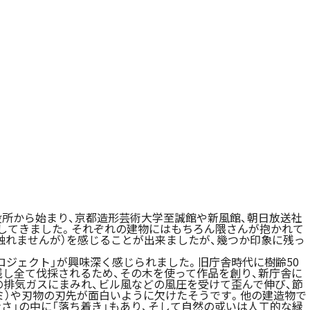
市役所から始まり、京都造形芸術大学至誠館や新風館、朝日放送社
学してきました。それぞれの建物にはもちろん隈さんが抱かれて
触れませんが）を感じることが出来ましたが、幾つか印象に残っ
ジェクト」が興味深く感じられました。旧庁舎時代に樹齢50
残し全て伐採されるため、その木を使って作品を創り、新庁舎に
の排気ガスにまみれ、ビル風などの風圧を受けて歪んで伸び、節
ミ）や刃物の刃先が面白いように欠けたそうです。他の建造物で
さ」の中に「落ち着き」もあり、そして自然の或いは人工的な緑