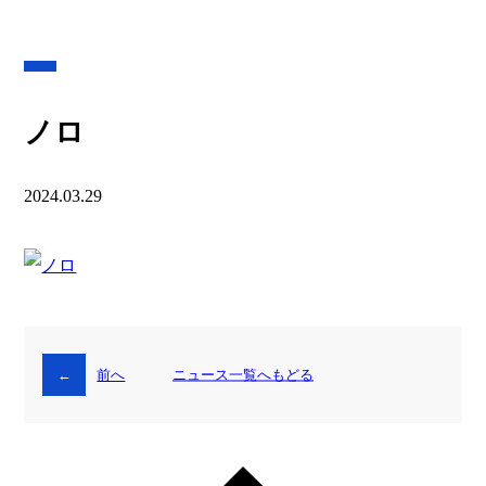
ノロ
2024.03.29
←
前へ
ニュース一覧へもどる