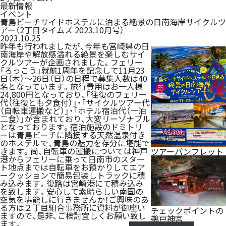
最新情報
イベント
青島ビーチサイドホステルに泊まる絶景の日南海岸サイクルツ
アー（2丁目タイムズ 2023.10月号）
2023.10.25
昨年も行われましたが、今年も宮崎県の日
南海岸や解放感溢れる絶景を楽しむサイ
クルツアーが企画されました。フェリー
「ろっこう」就航1周年を記念して11月23
日（木）～26日（日）の日程で募集人数は40
名となっています。旅行費用はお一人様
24,800円となっており、「往復のフェリー
代（往復とも夕食付）」・「サイクルツアー代
（自転車運搬など）」・「ホテル宿泊代（一泊
二食）」が含まれており、大変リーゾナブル
となっております。宿泊施設のドミトリ
ーは青島ビーチに隣接する天然温泉付き
のホステルで、青島の魅力を存分に堪能で
きます。尚、自転車の運搬については神戸
ツアーパンフレット
港からフェリーに乗って日南市のスター
ト地点までは自転車をお預かりしてエア
ークッションで簡易包装しトラックに積
み込みます。復路は宮崎港にて積み込み
を致します。安心して素晴らしい南国の
空気を堪能しに行きませんか！ご興味のあ
る方は２丁目組合事務所に
資料
が御座い
チェックポイントの
ますので、是非、ご検討宜しくお願い致し
鵜戸神宮
ます。