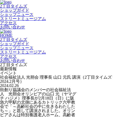
2丁目タイムズ
ショップガイド
ショップニュース
ストリートミュージアム
アクセス
お問い合わせ
HOME
2丁目タイムズ
ショップガイド
ショップニュース
ストリートミュージアム
アクセス
お問い合わせ
2丁目タイムズ
最新情報
イベント
社会福祉法人 光朔会 理事長 山口 元氏 講演（2丁目タイムズ
2024.2月号）
2024.02.26
街創り協議会のメンバーの社会福祉法
人 光朔会オリンピアの山口 元（ヤマグ
チ ハジメ）理事長が2月18日（日）に阪
急六甲駅の北側にあるカトリック六甲教
会で「～高齢社会の中に生きるわたした
ち～」と題して講演されました。オリン
ピアさんは特別養護老人ホーム、高齢者