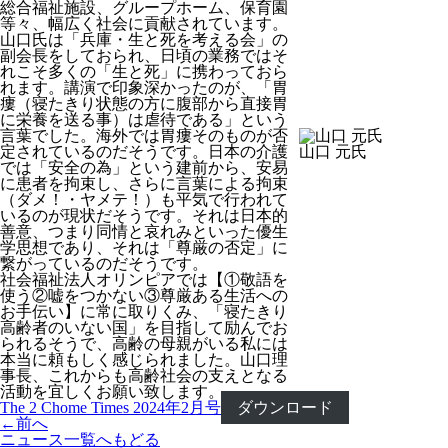
総合福祉施設、グループホーム、保育園
等々、幅広く社会に貢献されています。
山口氏は「兵庫・生と死を考える会」の
副会長をしておられ、日頃の業務ではそ
れこそ多くの「生と死」に携わっておら
れます。講演で印象深かったのが、「胃
瘻（寝たきり状態の方に腹部から直接胃
に栄養を送る事）は虐待である」という
言葉でした。海外では胃瘻そのものが否
定されているのだそうです。日本の介護
山口 元氏
では「安全の為」という建前から、安易
に患者を拘束し、さらに言葉による拘束
（ダメ！・ヤメテ！）も平気で行われて
いるのが現状だそうです。それは日本的
善意、つまり同情と哀れみといった優生
学思想であり、それは「尊厳の否定」に
繋がっているのだそうです。
社会福祉法人オリンピアでは【①敬語を
使う②嘘をつかない③尊厳ある生活への
お手伝い】に常に取りくみ、「寝たきり
高齢者のいない国」を目指して励んでお
られるそうで、高齢の母親がいる私には
本当に頼もしく感じられました。山口理
事長、これからも高齢社会の支えとなる
活動を宜しくお願い致します。
The 2 Chome Times 2024年2月号
ダウンロード
←
前へ
ニュース一覧へもどる