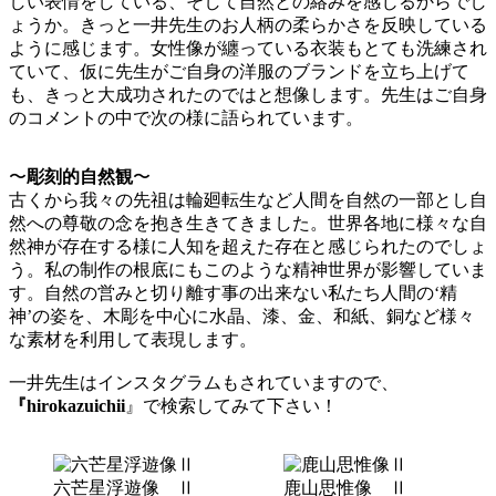
しい表情をしている、そして自然との絡みを感じるからでし
ょうか。きっと一井先生のお人柄の柔らかさを反映している
ように感じます。女性像が纏っている衣装もとても洗練され
ていて、仮に先生がご自身の洋服のブランドを立ち上げて
も、きっと大成功されたのではと想像します。先生はご自身
のコメントの中で次の様に語られています。
〜
彫刻的自然観
〜
古くから我々の先祖は輪廻転生など人間を自然の一部とし自
然への尊敬の念を抱き生きてきました。世界各地に様々な自
然神が存在する様に人知を超えた存在と感じられたのでしょ
う。私の制作の根底にもこのような精神世界が影響していま
す。自然の営みと切り離す事の出来ない私たち人間の‘精
神’の姿を、木彫を中心に水晶、漆、金、和紙、銅など様々
な素材を利用して表現します。
一井先生はインスタグラムもされていますので、
『hirokazuichii
』で検索してみて下さい！
六芒星浮遊像 Ⅱ
鹿山思惟像 Ⅱ